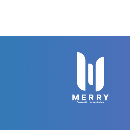
ที่ออ
อยู่ใ
ปัญห
ไฟโ
สกัด
ชะเอ
และก
สิวผ
ป้อง
ฮาเซ
ของผ
ดูจา
โทนสี
อ่อนโ