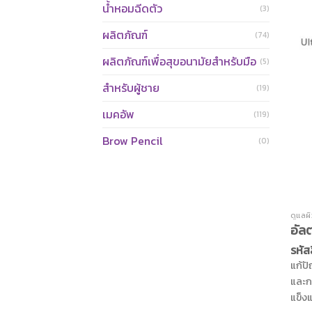
น้ำหอมฉีดตัว
(3)
เหนอ
ว่าน
ผลิตภัณฑ์
(74)
จากเ
ผลิตภัณฑ์เพื่อสุขอนามัยสำหรับมือ
(5)
ฮอกไ
ช่วยบ
สำหรับผู้ชาย
(19)
สารส
โยนต
เมคอัพ
(119)
ความ
Brow Pencil
(0)
ดูแลผ
อัลต
รหัส
แก้ป
และก
แข็ง