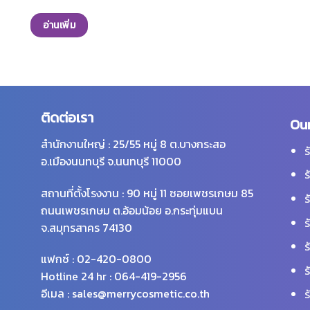
กแบบมาเพื่อคุณแม่ที่ยังตั้งครรภ์ หรือ
นระยะให้นมบุตร หรือวัยรุ่นทั่วไปที่มี
อ่านเพิ่ม
าสิวก็สามารถใช้ได้ ด้วยส่วนผสมของ
ตสฟิงโกซีน สารสกัดหอมแดง สาร
มังคุด ทีทรีออยล์ และสารสกัดจาก
มเทศ ที่มีคุณสมบัติช่วยลดการอักเสบ
ารระคายเคือง ลดการเกิดสิวอักเสบ
ด สิวอุดตัน พร้อมกับฟื้นฟูเกราะ
ติดต่อเรา
Our
กันผิวให้แข็งแรง ผสานกับสารสกัดวิซ
สำนักงานใหญ่ : 25/55 หมู่ 8 ต.บางกระสอ
ลช่วยกระชับรูขุมขน ควบคุมความมัน
ร
อ.เมืองนนทบุรี จ.นนทบุรี 11000
ิว พร้อมกับลดเลือนรอยดำจากสิวให้
ร
งลงด้วยสารสกัดจากต้นไทม์ป่า ปรับ
สถานที่ตั้งโรงงาน : 90 หมู่ 11 ซอยเพชรเกษม 85
ผิวให้กระจ่างใสสม่ำเสมอ ด้วยสูตรที่
ร
ยนให้คุณดูแลผิวได้อย่างมั่นใจ
ถนนเพชรเกษม ต.อ้อมน้อย อ.กระทุ่มแบน
ร
จ.สมุทรสาคร 74130
ร
แฟกซ์ : 02-420-0800
ร
Hotline 24 hr : 064-419-2956
อีเมล : sales@merrycosmetic.co.th
ร