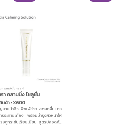
อ่อนนุ่ม ยืดหยุ่น และคงความชุ่มชื้
ะหนะบนผิว ผสานคุณค่าจากสารสกัด
ด้วยสารสกัดธรรมชาติจาก Sli
หางจระเข้ออร์แกนิค สารสกัดน้ำผึ้ง
Complex อีก 5 ชนิด ทำงานร่
กาะเจจู โปรตีนน้ำนมวัวจากเกาะ
Lipocare ช่วยให้ผิวดูเรียบเนียน กระช
กโด สารสกัดแตงกวา และวิตามินบี5
หย่อนคล้อย บอกลาปัญหาผิวเปลื
ำรุงผิวให้นุ่ม ชุ่มชื้น เพิ่มคุณค่าด้วย
และสารสกัดจากกาแฟช่วยฟื้นฟูผิว 
กัดดอกบัวหิมะ และอัลลานโทอิน อ่อน
เปล่งปลั่งดูมีชีวิตชีวา
่อผิวช่วยลดการระคายเคืองผิวจาก
ร้อน และแสงแดด
ิวคุณแม่ตั้งครรภ์
รา คลามมิ่ง โซลูชั่น
สินค้า : X600
ัญหาหน้าสิว ผิวแพ้ง่าย ลดผดผื่นแดง
ารระคายเคือง พร้อมบำรุงผิวหน้าให้
แรงดูกระชับเรียบเนียน สูตรปลอดภัย