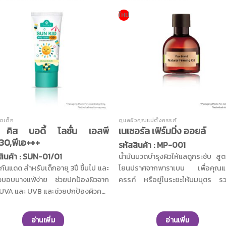
ใหม่
ดเด็ก
ดูแลผิวคุณแม่ตั้งครรภ์
 คิส บอดี้ โลชั่น เอสพี
เนเชอรัล เฟิร์มมิ่ง ออยล์
30,พีเอ+++
รหัสสินค้า : MP-001
สินค้า : SUN-01/01
น้ำมันนวดบำรุงผิวให้แลดูกระชับ สู
นกันแดด สำหรับเด็กอายุ 3ปี ขึ้นไป และ
โยนปราศจากพาราเบน เพื่อคุณแม่ท
ี่ผิวบอบบางแพ้ง่าย ช่วยปกป้องผิวจาก
ครรภ์ หรือยู่ในระยะให้นมบุตร ร
และ UVB และช่วยปกป้องผิวคล้ำ
คุณค่าจากน้ำมันธรรมชาติถึง 4 ชนิด
จากแสงแดด ปราศจากนํ้าหอม พารา
น้ำมันสวีตอัลมอนต์ น้ำมันอาร์แกน น
และแอลกอฮอล์ เนื้อสัมผัสมีความ
โวคาโด และน้ำมันมะพร้าว ช่วยดูแล
อ่านเพิ่ม
อ่านเพิ่ม
บา เกลี่ยง่าย ไม่ทิ้งความเหนียว