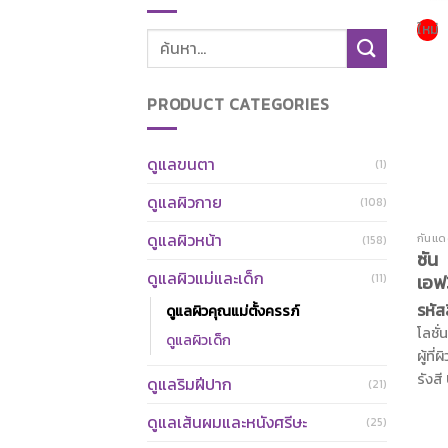
ใหม่
ค้นหา:
PRODUCT CATEGORIES
ดูแลขนตา
(1)
ดูแลผิวกาย
(108)
ดูแลผิวหน้า
กันแด
(158)
ซัน
ดูแลผิวแม่และเด็ก
เอฟ
(11)
รหัส
ดูแลผิวคุณแม่ตั้งครรภ์
โลชั่
ดูแลผิวเด็ก
ผู้ท
รังสี UVA 
ดูแลริมฝีปาก
(21)
เสีย
ดูแลเส้นผมและหนังศรีษะ
เบน 
(25)
บางเ