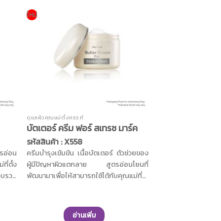
ใหม่
ดูแลผิวคุณแม่ตั้งครรภ์
บัตเตอร์ ครีม ฟอร์ สเทรช มาร์ค
รหัสสินค้า : X558
ตรอ่อน
ครีมบำรุงเข้มข้น เนื้อบัตเตอร์ ตัวช่วยของ
ี่ตั้ง
ผู้มีปัญหาผิวแตกลาย สูตรอ่อนโยนที่
วบรวม
พัฒนามาเพื่อให้สามารถใช้ได้กับคุณแม่ที่
ได้แก่
ตั้งครรภ์ หรือยู่ในระยะให้นมบุตร ด้วยการ
้ำมันอ
ทำงานร่วมกันของสารสกัดจากบุทเชอร์
ผิวให้
บรูม เลม่อน และโกลเด้นร็อด ช่วยลดความ
อ่านเพิ่ม