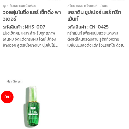
ดูแลเส้นผมและหนังศรีษะ
ครีมนวดผม ทรีทเมนท์หมักผม
วอลลุ่มไมซิ่ง แฮร์ เซ็ทติ่ง พา
เคราติน ซุปเปอร์ แฮร์ ทรีท
วเดอร์
เม้นท์
รหัสสินค้า : MHS-007
รหัสสินค้า : CN-0425
แป้งเซ็ตผม เหมาะสำหรับทุกสภาพ
ทรีทเม้นท์ เพื่อผมนุ่มสวย เงางาม
เส้นผม จัดแต่งทรงผม โดยไม่ต้อง
ตั้งแต่โคนจรดปลาย รู้สึกถึงความ
ล้างออก สูตรเนื้อบางเบา นุ่มลื่นไม่
เปลี่ยนแปลงตั้งแต่ครั้งแรกที่ใช้ ด้วย
เหนียวเหนอะหนะมือ ไม่เป็นขุยสีขาว
ส่วนผสมจากคุณค่าของโปรตีนเครา
ล้างออกง่าย ช่วยเพิ่มวอลลุ่มให้
ติน ผสานด้วยคุณค่าของสารสกัด
เส้นผม ไม่ลีบแบน ช่วยปรับยกโคน
ธรรมชาติ จากดอกอัญชัน และสาร
เส้นผมให้ดูมีวอลลุ่มยิ่งขึ้น อยู่ทรงนาน
สกัดจากสะเดา ช่วยให้เส้นผมนุ่มลื่น มี
สามารถเพิ่มปริมาณได้ตามต้องการ
น้ำหนัก จัดทรงง่าย และช่วยให้ผมดก
และจัดแต่งทรงผมได้ตามความชอบ มี
ดำ ผสานคุณค่าด้วยสารสกัดจากขิง
ส่วนผสมจากน้ำมันอาร์แกนออร์แกนิค
และสารสกัดจากโสม มีส่วนช่วยลด
น้ำมันโจโจ้บา และวิตามินอี ช่วยบำรุง
การอักเสบของหนังศีรษะ ช่วยให้ราก
ใหม่
ผมให้นุ่มลื่น ปกป้องเส้นผมจาก
ผมและหนังศีรษะแข็งแรง ลดการขาด
มลภาวะ และแสงแดด
หลุดล่วงของเส้นผม ช่วยกระตุ้นให้ผม
เกิดใหม่ และช่วยให้ผมที่แห้ง ชี้ฟู กลับ
มามีชีวิตชีวา และสุขภาพดี