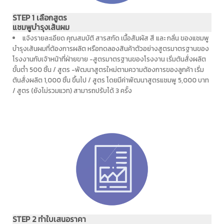
STEP 1 เลือกสูตร
แชมพูบำรุงเส้นผม
แจ้งรายละเอียด คุณสมบัติ สารสกัด เนื้อสัมผัส สี และ กลิ่น ของแชมพู
บำรุงเส้นผมที่ต้องการผลิต หรือทดลองสินค้าตัวอย่างสูตรมาตรฐานของ
โรงงานกับเจ้าหน้าที่ฝ่ายขาย -สูตรมาตรฐานของโรงงาน เริ่มต้นสั่งผลิต
ขั้นต่ำ 500 ชิ้น / สูตร -พัฒนาสูตรใหม่ตามความต้องการของลูกค้า เริ่ม
ต้นสั่งผลิต 1,000 ชิ้น ขึ้นไป / สูตร โดยมีค่าพัฒนาสูตรแชมพู 5,000 บาท
/ สูตร (ยังไม่รวมแวท) สามารถปรับได้ 3 ครั้ง
STEP 2 ทำใบเสนอราคา