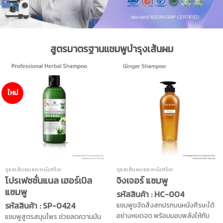
สูตรมาตรฐานแชมพูบำรุงเส้นผม
ใหม่
ดูแลเส้นผมและหนังศรีษะ
ดูแลเส้นผมและหนังศรีษะ
โปรเฟชชั่นแนล เฮอร์เบิล
จิงเจอร์ แชมพู
แชมพู
รหัสสินค้า : HC-004
รหัสสินค้า : SP-0424
แชมพูขจัดสิ่งสกปรกบนหนังศีรษะได้
อย่างหมดจด พร้อมมอบพลังให้กับ
แชมพูสูตรสมุนไพร ช่วยลดความมัน