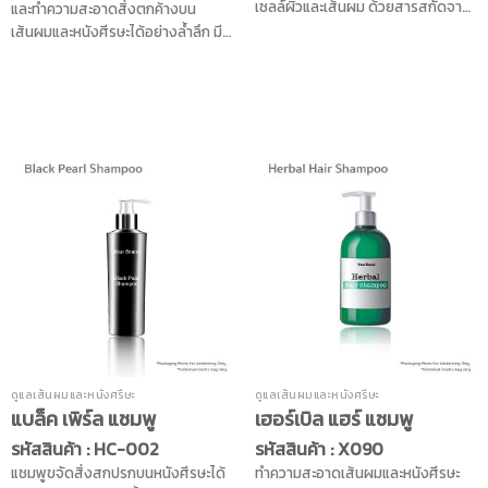
เซลล์ผิวและเส้นผม ด้วยสารสกัดจาก
และทำความสะอาดสิ่งตกค้างบน
โสม ผสานกับขิง และแพลงก์ตอนทะเล
เส้นผมและหนังศีรษะได้อย่างล้ำลึก มี
ช่วยฟื้นฟูหนังศีรษะและเส้นผมให้แข็ง
กลิ่นหอมอ่อนๆ จากสมุนไพร
แรง ดูสุขภาพดีพร้อมลดการหลุดร่วง
ธรรมชาติ ด้วยคุณค่าจากสารสกัด
ของเส้นผมด้วยสารสกัดจากถั่ว
สมุนไพรธรรมชาติ 4 ชนิด ได้แก่ สาร
ลันเตา บำรุงอีกขั้นด้วยวิตามินบี 5
สกัดดอกอัญชัน สารสกัดสะเดา สาร
ช่วยลดปัญหาเส้นผมแห้งกรอบ แตก
สกัดชาเขียว และสารสกัดใบว่านหาง
ปลาย เผยเส้นผมนุ่มสวย จัดทรงง่าย
จระเข้ ช่วยลดการขาดหลุดร่วงของ
และเงางาม
เส้นผม เสริมสร้างรากผมให้แข็งแรง
สุขภาพดี ช่วยบำรุงเส้นผมให้กลับมา
แข็งแรง ลดการเกิดรังแคบนหนัง
ศีรษะ คุณค่าจาก น้ำมันอโวคาโด ช่วย
บำรุงให้เส้นผมนุ่มลื่น เงางามยิ่งขึ้น
เพื่อผลลัพธ์ที่ดีควรใช้ควบคู่กับ
Professional Herbal Hair
Conditioner
ดูแลเส้นผมและหนังศรีษะ
ดูแลเส้นผมและหนังศรีษะ
แบล็ค เพิร์ล แชมพู
เฮอร์เบิล แฮร์ แชมพู
รหัสสินค้า : HC-002
รหัสสินค้า : X090
แชมพูขจัดสิ่งสกปรกบนหนังศีรษะได้
ทำความสะอาดเส้นผมและหนังศีรษะ