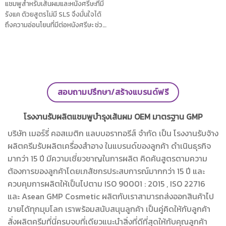
แชมพูสำหรับเส้นผมและหนังศรีษะที่มี
รังแค ด้วยสูตรไม่มี SLS จึงมั่นใจได้
ถึงความอ่อนโยนที่มีต่อหนังศรีษะ ช่วย
ให้รากผมแข็งแรงและลดการหลุดร่วง
ได้ด้วยสารสกัดจากถั่วลันเตา และแพ
ลงก์ตอนทะเล ผสานด้วยวิตามินบี 5
ช่วยปรับสภาพหนังศรีษะสู่ความสมดุล
และบำรุงเส้นผมให้ชุ่มชื้น ยืดหยุ่น เผย
เส้นผมสะอาด ดูมีน้ำหนัก จัดทรงง่าย
สอบถามปรึกษา/สร้างแบรนด์ฟรี
โรงงานรับผลิตแชมพูบำรุงเส้นผม OEM มาตรฐาน GMP
บริษัท เมอร์รี่ คอสเมติก แลบบอราทอรีส์ จำกัด เป็น โรงงานรับจ้าง
ผลิตครีมรับผลิตเครื่องสำอาง ในแบรนด์ของลูกค้า ดำเนินธุรกิจ
มากว่า 15 ปี มีความเชี่ยวชาญในการผลิต คิดค้นสูตรตามความ
ต้องการของลูกค้าโดยเภสัชกรประสบการณ์มากกว่า 15 ปี และ
ควบคุมการผลิตให้เป็นไปตาม ISO 90001 : 2015 , ISO 22716
และ Asean GMP Cosmetic ผลิตกับเราสามารถส่งออกสินค้าไป
ขายได้ทุกมุมโลก เราพร้อมสนับสนุนลูกค้า เป็นคู่คิดให้กับลูกค้า
สั่งผลิตครีมที่นี่ครบจบที่เดียวแนะนำสิ่งที่ดีที่สุดให้กับคุณลูกค้า