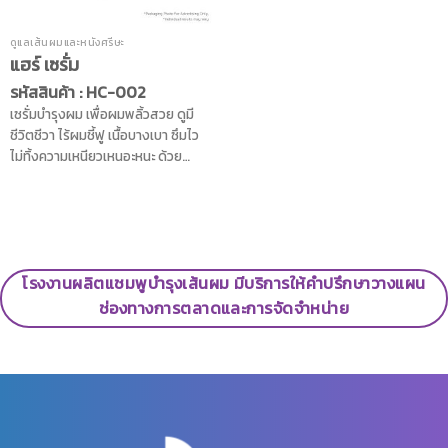
ดูแลเส้นผมและหนังศรีษะ
แฮร์ เซรั่ม
รหัสสินค้า : HC-002
เซรั่มบำรุงผม เพื่อผมพลิ้วสวย ดูมี
ชีวิตชีวา ไร้ผมชี้ฟู เนื้อบางเบา ซึมไว
ไม่ทิ้งความเหนียวเหนอะหนะ ด้วย
คุณค่าการบำรุงจากน้ำมันธรรมชาติ 4
ชนิด ได้แก่ น้ำมันโจโจ้บา น้ำมันดอก
ทานตะวัน น้ำมันสวีทอัลมอนด์ และ
น้ำมันมะพร้าว ช่วยเคลือบเส้นผม
ป้องกันการถูกทำร้ายจากความร้อน
โรงงานผลิตแชมพูบำรุงเส้นผม มีบริการให้คำปรึกษาวางแผน
และป้องกันการชี้ฟู ทำให้ผมนุ่มลื่น คืน
สภาพเส้นผมที่เคยจัดทรงยาก ให้จัด
ช่องทางการตลาดและการจัดจำหน่าย
ทรงผมได้ง่ายมากยิ่งขึ้น ช่วยฟื้นฟู
สุขภาพเส้นผม ให้กลับมาดูสุขภาพดี
อีกครั้ง