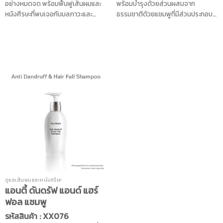
อย่างหมดจด พร้อมฟื้นฟูเส้นผมและ
พร้อมบำรุงด้วยส่วนผสมจาก
หนังศีรษะที่พบเจอกับมลภาวะและ
ธรรมชาติด้วยแชมพูที่มีส่วนประกอบ
แสงแดดในแต่ละวันได้ด้วยคุณค่าของ
ของสารสกัดกวาวเครือขาว สารสกัด
สารสกัดจากไข่มุกดำอันทรงคุณค่า
จากเกาลัดม้า สารสกัดจากเห็ดยุโรป
ผสานคุณค่ากับวิตามินบี 5 และ
ตะวันออก สารสกัดยีสต์ คาเฟอีน
Bisabolol ช่วยดูแลเส้นผมให้นุ่มสวย
น้ำมันมะพร้าว น้ำมันอาร์แกน โดย
ดูสุขภาพดี และมอบพลังงานให้กับ
ทำงานร่วมกับวิตามินอี และวิตามินบี 3
เส้นผมและหนังศีรษะ ให้มีความแข็ง
ช่วยให้ผมของคุณนุ่มลื่น เรียบ ตรง ไม่
แรงมากขึ้น อีกทั้งยังมีสารสกัดจากถั่ว
ชี้ฟู ไม่แตกปลาย ฟื้นฟูเส้นผมที่ได้รับ
ลันเตา ช่วยลดปัญหาเส้นผมหลุดร่วง
ผลกระทบจากความร้อน รังสียูวี และ
ได้อย่างมีประสิทธิภาพ
สารเคมี อีกทั้งยังมีส่วนช่วยในการ
เจริญเติบโตของเส้นผม ช่วยลดความ
มันส่วนเกิน ลดการระคายเคืองและยัง
มี Hexamidine Diisethionate ช่วย
ขจัดรังแคบนหนังศีรษะได้อย่างมี
ประสิทธิภาพ ให้เส้นผมและหนังศีรษะ
แข็งแรง ลดการหลุดร่วง แลดูดกดำ มี
สุขภาพดี เสริมบุคลิกให้คุณดูดีและ
ดูแลเส้นผมและหนังศรีษะ
แอนตี้ ดันดรัฟ แอนด์ แฮร์
มั่นใจได้ตลอดวัน
ฟอล แชมพู
รหัสสินค้า : XX076