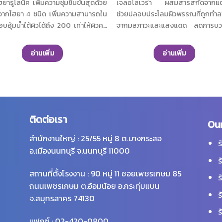
ยารูโลนิค เพิ่มความชุ่มชื้นขั้นสุดด้วย
เจลอโลเวร่า ผสมสารสกัดจากแ
จากไฮยา 4 ชนิด เพิ่มความสามารถใน
ช่วยปลอบประโลมผิวพรรณที่ถูกทำ
บอุ้มน้ำใต้ผิวได้ถึง 200 เท่าให้ผิวคง
จากมลภาวะและแสงแดด ลดการบ
ชุ่มชื้นยาวนานตลอดวันตั้งแต่ภายใน
การระคายเคืองของผิวหนัง พร้
งภายนอก พร้อมทั้งช่วยปกป้องผิว
พลังความชุ่มชื้นให้ผิวได้อย่างล้ำล
อ่านเพิ่ม
อ่านเพิ่ม
ลภาวะ ผสานอีกขึ้นด้วยคอลลาเจน
ยาวนาน เผยผิวอ่อนนุ่มดูมีน้ำมีนว
ลดการสูญเสียน้ำออกจากผิว พร้อม
เป็นธรรมชาติ
ิวให้ยืดหยุ่น สุขภาพดี เผยผิวอ่อนนุ่น
มีนวล มีชีวิตชีวาตลอดวัน
ติดต่อเรา
Our
สำนักงานใหญ่ : 25/55 หมู่ 8 ต.บางกระสอ
ร
อ.เมืองนนทบุรี จ.นนทบุรี 11000
ร
สถานที่ตั้งโรงงาน : 90 หมู่ 11 ซอยเพชรเกษม 85
ร
ถนนเพชรเกษม ต.อ้อมน้อย อ.กระทุ่มแบน
ร
จ.สมุทรสาคร 74130
ร
แฟกซ์ : 02-420-0800