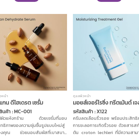
ชุ่มชื้นเพื่อผิวอ่อนนุ่มด้วยสารสกัดจา
ั่วโมง เพิ่มประสิทธิภาพด้วย
เหลือง โปรตีนน้ำนมฮอกไกโด และน้ำผึ
 และอนุพันธ์ของกรดอะมิโน
ดูเรียบเนียนกระชับด้วยวิชฮาเซล บำ
ูมีน้ำมีนวล เปล่งปลั่ง พร้อมอัดแน่น
ให้ดูมีน้ำมีนวล แลดูสุขภาพดี
ยสารสำคัญที่เข้าช่วยบำรุงผิวอีกขั้น
ารสกัดว่านหางจระเข้ แตงกวา ชา
ว ใบบัวบกและสารสกัดหญ้าหางม้า
บำรุงให้ผิวเนียนนุ่ม แลดูยืดหยุ่น
ปละโลมผิวลดการเผาไหม้ของผิวจาก
ดด อีกทั้งยังมีสารสกัดจากวิซฮาเซล
ระชับรูขุมขนให้ผิวแลดูเรียบเนียน
งเป็นธรรมชาติ เพิ่มความอ่อนโยนด้วย
กัดจากผักเบี้ยใหญ่ บัวหิมะ และอัล
ทอิน ช่วยปลอบประโลมผิว ลดการ
ิวหน้า
ดูแลผิวหน้า
ยเคือง ผิวแลดูอ่อนเยาว์ ดูสดใส มี
แกน ดีไฮเดรต เซรั่ม
มอยส์เจอร์ไรซิ่ง ทรีตเม้นต์ เจ
ีวาวัน
สินค้า : MC-001
รหัสสินค้า : X122
ัติผิวแห้งกร้าน ด้วยเซรั่มที่มอบ
ครีมลดเลือนริ้วรอย พร้อมประสิทธ
ทธิภาพของความชุ่มชื้นรูปแบบใหม่สู่
การชะลอการเกิดริ้วรอย ด้วยสารส
องคุณ ช่วยมอบสัมผัสที่เบาสบาย
ต้น croton lechleri ที่มีความสา