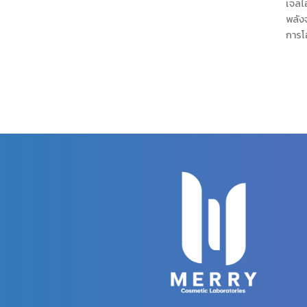
เจลไฮ
พลัง
การโอ
ความ
จนถึ
จากม
ช่วย
ดูแลผ
มีน้ำ