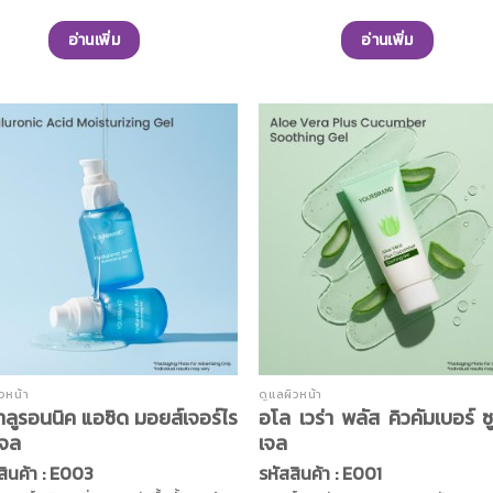
ึกสดชื่นเสมือนกับมีน้ำอยู่บนผิว และ
การต่อต้านอนุมูลอิสระได้มากกว่าวิตา
คืนความสมดุลของความชุ่มชื้นพื้นฐาน
และยังทำหน้าที่ช่วยฟื้นฟูสภาพผิวจ
อ่านเพิ่ม
อ่านเพิ่ม
บผิวทั้งในทันทีและต่อเนื่องยาวนานถึง
ลาเจนที่ถูกทำลายไป
ั่วโมง ด้วยคุณค่าจากน้ำมันอาร์แกน
กับน้ำมันอะโวคาโด ไฮยาลูรอน คอล
น ไกลโคเจน และวิตามินซี ให้ผิวแลดู
พดี ดูอิ่มน้ำ เรียบเนียน กระจ่างใสขึ้น
ณสัมผัสได้
ิวหน้า
ดูแลผิวหน้า
าลูรอนนิค แอซิด มอยส์เจอร์ไร
อโล เวร่า พลัส คิวคัมเบอร์ ซู
 เจล
เจล
สินค้า : E003
รหัสสินค้า : E001