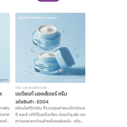
กถั่ว
สกัดจากขมิ้นชัน ไพล ว่านหางจระเข้ ชาขาว
้ง ผิว
ชาเขียว และน้ำผึ้งมานูก้า ช่วยลดการ
รุงผิว
อักเสบของผิวบริเวณที่เป็นสิว ลดโอกาส
การเกิดสิวอักเสบ พร้อมดูแลผิวให้ชุ่มชื้น
ไม่แห้งกร้าน เมื่อผิวชุ่มชื้นจึงช่วยลดการ
สร้างน้ำมันส่วนเกินที่เป็นสาเหตุหนึ่งของ
การเกิดสิว เพิ่มคุณค่าอีกขั้นด้วยสารสกัด
จากมัลเบอร์รี่ช่วยปรับสีผิวให้ดูกระจ่างใส
หน้าไม่หมองคล้ำ ผิวดูสวยสุขภาพดีอย่าง
เป็นธรรมชาติ
ครีม มอยส์เจอร์ไรเซอร์
ล
เรเดียนท์ มอยส์เจอร์ ครีม
รหัสสินค้า : E004
ิภาพใน
ครีมมัลติวิตามิน ที่รวมคุณค่าของวิตามินเอ
กัดจาก
ซี และอี เข้าไว้ในหนึ่งเดียว ช่วยบำรุงผิว ลด
มารถใน
ความหยาบกร้านสำหรับคนผิวแห้ง หรือผิว