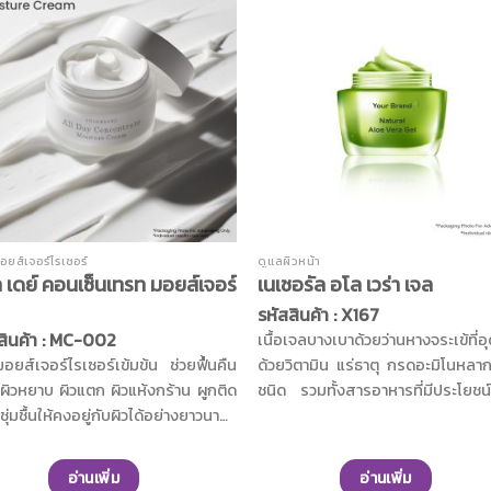
อยส์เจอร์ไรเซอร์
ดูแลผิวหน้า
 เดย์ คอนเซ็นเทรท มอยส์เจอร์
เนเชอรัล อโล เวร่า เจล
รหัสสินค้า : X167
สินค้า : MC-002
เนื้อเจลบางเบาด้วยว่านหางจระเข้ที่อ
อยส์เจอร์ไรเซอร์เข้มข้น ช่วยฟื้นคืน
ด้วยวิตามิน แร่ธาตุ กรดอะมิโนหล
งผิวหยาบ ผิวแตก ผิวแห้งกร้าน ผูกติด
ชนิด รวมทั้งสารอาหารที่มีประโยชน์
ุ่มชื้นให้คงอยู่กับผิวได้อย่างยาวนาน
ช่วยลดรอยดำจากสิวให้ดูจางลง ผส
อนกับแม่เหล็ก ด้วยสารสกัดจาก
สารสกัดจากแตงกวาช่วยปลอบประโ
ุลน้ำตาลที่มีโครงสร้างคล้ายคลึงกับ
ลดการบวมแดงของผิว พร้อมกับเติ
อ่านเพิ่ม
อ่านเพิ่ม
องคนเรา จึงสามารถคงความชุ่มชื้นได้