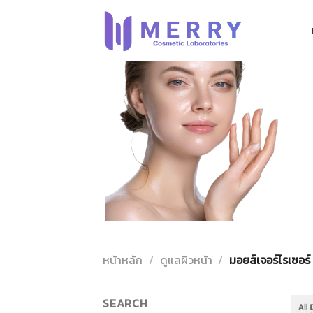
ข้าม
ไป
ยัง
เนื้อหา
หน้าหลัก
/
ดูแลผิวหน้า
/
มอยส์เจอร์ไรเซอร์
SEARCH