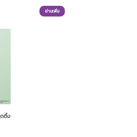
มินอี
ขาดน้ำ ให้กลับมานุ่มชุ่มชื้น แลดูสุขภาพดี
ากคอล
อย่างที่ไม่เคยมีมาก่อน พร้อมทั้งฟื้นฟูเซลล์
อ่านเพิ่ม
ผิวให้แข็งแรง ปรับสีผิวให้ดูกระจ่างใสได้
อย่างเป็นธรรมชาติ
ตติ้ง