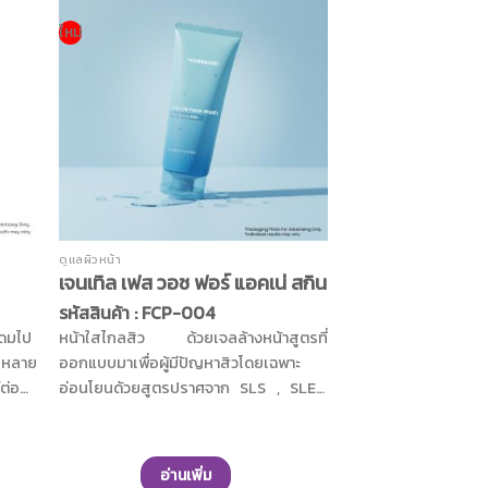
ใหม่
ดูแลผิวหน้า
เจนเทิล เฟส วอช ฟอร์ แอคเน่ สกิน
รหัสสินค้า : FCP-004
ุดมไป
หน้าใสไกลสิว ด้วยเจลล้างหน้าสูตรที่
ากหลาย
ออกแบบมาเพื่อผู้มีปัญหาสิวโดยเฉพาะ
ต่อผิว
อ่อนโยนด้วยสูตรปราศจาก SLS , SLES,
านกับ
น้ำหอมสังเคราะห์ และพาราเบนให้คุณ
ลมผิว
ทำความสะอาดผิวหน้าได้อย่างมั่นใจ พร้อม
มความ
ปลอบประโลมผิวด้วยการผสานกันของสาร
อ่านเพิ่ม