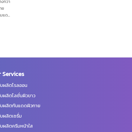
ตงกวา
ลาย
วมแดง
อมมอบ
ึก และ
ลอย่าง
 Services
ับผลิตโรลออน
ับผลิตโลชั่นผิวขาว
ับผลิตกันแดดผิวกาย
ับผลิตเซรั่ม
ับผลิตครีมหน้าใส