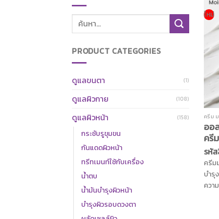
ใหม่
ค้นหา:
PRODUCT CATEGORIES
ดูแลขนตา
(1)
ดูแลผิวกาย
(108)
ดูแลผิวหน้า
ครีม ม
(158)
ออล
กระชับรูขุมขน
ครีม
กันแดดผิวหน้า
รหัส
ทรีทเมนท์ใช้กับเครื่อง
ครีมม
บำรุ
น้ำตบ
ความช
น้ำมันบำรุงผิวหน้า
เสมื
บำรุงผิวรอบดวงตา
โมเลก
ผลัดเซลล์ผิว
ผิวข