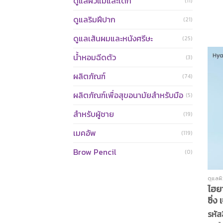
ดูแลผิวแม่และเด็ก
รู้ส
(11)
ช่วย
ดูแลริมฝีปาก
(21)
ให้กั
24 ช
ดูแลเส้นผมและหนังศรีษะ
(25)
ผสาน
น้ำหอมฉีดตัว
ลาเจ
(3)
สุขภา
ผลิตภัณฑ์
(74)
จนคุ
ผลิตภัณฑ์เพื่อสุขอนามัยสำหรับมือ
(5)
สำหรับผู้ชาย
(19)
เมคอัพ
(119)
Brow Pencil
(0)
ดูแลผ
ไฮย
ซิ่ง
รหัส