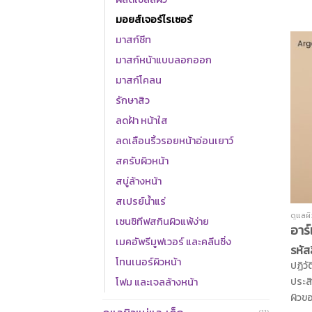
ถึง 72 ช
มอยส์เจอร์ไรเซอร์
Hydroviton24
มาสก์ชีท
ให้ผิวด
มาสก์หน้าแบบลอกออก
ไปด้ว
จากส
มาสก์โคลน
เขีย
รักษาสิว
ช่วย
ลดฝ้า หน้าใส
ปลอบ
ลดเลือนริ้วรอยหน้าอ่อนเยาว์
แสงแ
ช่วยก
สครับผิวหน้า
อย่า
สบู่ล้างหน้า
สารส
สเปรย์น้ำแร่
ลานโ
ดูแลผ
เซนซิทีฟสกินผิวแพ้ง่าย
ระคา
อาร์
ชีวิตช
เมคอัพรีมูฟเวอร์ และคลีนซิ่ง
รหัส
โทนเนอร์ผิวหน้า
ปฏิว
ประสิ
โฟม และเจลล้างหน้า
ผิวข