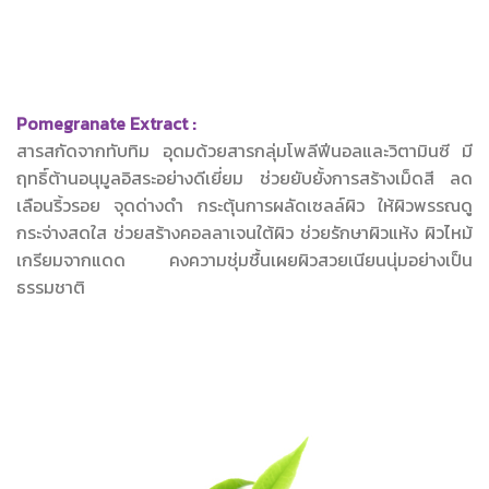
Pomegranate Extract :
สารสกัดจากทับทิม อุดมด้วยสารกลุ่มโพลีฟีนอลและวิตามินซี มี
ฤทธิ์ต้านอนุมูลอิสระอย่างดีเยี่ยม ช่วยยับยั้งการสร้างเม็ดสี ลด
เลือนริ้วรอย จุดด่างดำ กระตุ้นการผลัดเซลล์ผิว ให้ผิวพรรณดู
กระจ่างสดใส ช่วยสร้างคอลลาเจนใต้ผิว ช่วยรักษาผิวแห้ง ผิวไหม้
เกรียมจากแดด คงความชุ่มชื้นเผยผิวสวยเนียนนุ่มอย่างเป็น
ธรรมชาติ