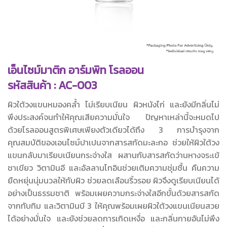
เอ็นไซม์มาติก อาร์มพิท โรลออน
รหัสสินค้า : AC-003
ผิวใต้วงแขนหมองคล้ำ ไม่เรียบเนียน ผิวหนังไก่ และยังมีกลิ่นไม่
พึงประสงค์จนทำให้คุณเสียความมั่นใจ ปัญหาเหล่านี้จะหมดไป
ด้วยโรลออนสูตรพิเศษเพียงตัวเดียวได้ถึง 3 การบำรุงจาก
คุณสมบัติของเอนไซม์ปาเปนจากสารสกัดมะละกอ ช่วยให้ผิวใต้วง
แขนกลับมาเรียบเนียนกระจ่างใส ผสานกับสารสกัดว่านหางจระเข้
ชาเขียว วิตามินอี และอัลลานโทอินช่วยเติมความชุ่มชื้น คืนความ
ยืดหยุ่นนุ่มนวลให้กับผิว ช่วยลดเลือนริ้วรอย ผิวจึงดูเรียบเนียนได้
อย่างเป็นธรรมชาติ พร้อมเผยความกระจ่างใสอีกขั้นด้วยสารสกัด
จากทับทิม และวิตามินบี 3 ให้คุณพร้อมเผยผิวใต้วงแขนเนียนสวย
ได้อย่างมั่นใจ และยังช่วยลดการเกิดเหงื่อ และกลิ่นกายอันไม่พึง