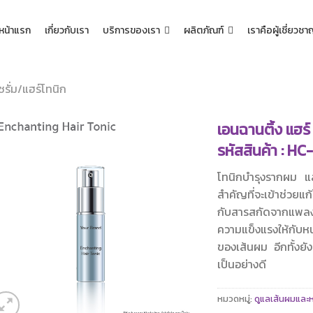
หน้าแรก
เกี่ยวกับเรา
บริการของเรา
ผลิตภัณฑ์
เราคือผู้เชี่ยวช
ซรั่ม/แฮร์โทนิก
เอนฉานติ้ง แฮร์
รหัสสินค้า : HC
โทนิกบำรุงรากผม และ
สำคัญที่จะเข้าช่ว
กับสารสกัดจากแพลง
ความแข็งแรงให้กับห
ของเส้นผม อีกทั้งยั
เป็นอย่างดี
หมวดหมู่:
ดูแลเส้นผมและห