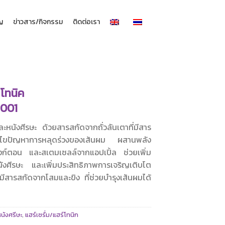
าญ
ข่าวสาร/กิจกรรม
ติดต่อเรา
 โทนิค
-001
หนังศีรษะ ด้วยสารสกัดจากถั่วลันเตาที่มีสาร
ยแก้ไขปัญหาการหลุดร่วงของเส้นผม ผสานพลัง
ก์ตอน และสเตมเซลล์จากแอปเปิ้ล ช่วยเพิ่ม
นังศีรษะ และเพิ่มประสิทธิภาพการเจริญเติบโต
งมีสารสกัดจากโสมและขิง ที่ช่วยบำรุงเส้นผมได้
นังศรีษะ
,
แฮร์เซรั่ม/แฮร์โทนิก