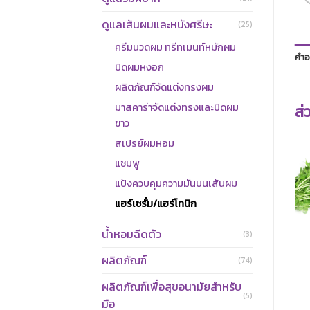
ดูแลเส้นผมและหนังศรีษะ
(25)
ครีมนวดผม ทรีทเมนท์หมักผม
คำอ
ปิดผมหงอก
ผลิตภัณฑ์จัดแต่งทรงผม
มาสคาร่าจัดแต่งทรงและปิดผม
ส่
ขาว
สเปรย์ผมหอม
แชมพู
แป้งควบคุมความมันบนเส้นผม
แฮร์เซรั่ม/แฮร์โทนิก
น้ำหอมฉีดตัว
(3)
ผลิตภัณฑ์
(74)
ผลิตภัณฑ์เพื่อสุขอนามัยสำหรับ
(5)
มือ