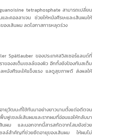
guanoisine tetraphosphate สามารถเปลี่ยน
ตีนและคอลลาเจน ช่วยให้หนังศีรษะและเส้นผมให้
โตของเส้นผม ลดโอกาสการหลุดร่วง
ler Spätlauber ของประเทศสวิสเซอร์แลนด์ที่
ของสเต็มเซลล์ของผิว อีกทั้งยังป้องกันสเต็ม
หนังศีรษะให้แข็งแรง แลดูสุขภาพดี ส่งผลให้
วัฒนะที่ใช้กันมาอย่างยาวนานตั้งแต่อดีตจน
ื้นฟูเซลล์เส้นผมและรากผมที่อ่อนแอให้กลับมา
ส้นผม และนอกจากนี้สารสกัดจากโสมยังช่วย
นเซลล์สำคัญที่ช่วยยืดอายุของเส้นผม ให้ผมไม่