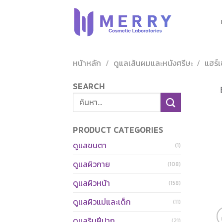
ข้าม
ไป
ยัง
เนื้อหา
หน้าหลัก
/
ดูแลเส้นผมและหนังศรีษะ
/
แฮร์เ
SEARCH
ค้นหา:
PRODUCT CATEGORIES
ดูแลขนตา
(1)
ดูแลผิวกาย
(108)
ดูแลผิวหน้า
(158)
ดูแลผิวแม่และเด็ก
(11)
ดูแลริมฝีปาก
(21)