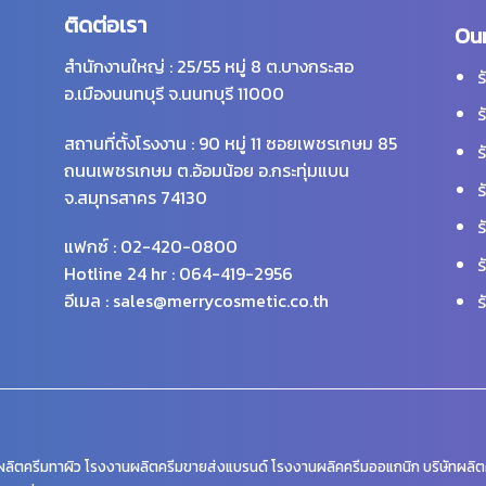
ติดต่อเรา
Our
สำนักงานใหญ่ : 25/55 หมู่ 8 ต.บางกระสอ
ร
อ.เมืองนนทบุรี จ.นนทบุรี 11000
ร
สถานที่ตั้งโรงงาน : 90 หมู่ 11 ซอยเพชรเกษม 85
ร
ถนนเพชรเกษม ต.อ้อมน้อย อ.กระทุ่มแบน
ร
จ.สมุทรสาคร 74130
ร
แฟกซ์ : 02-420-0800
ร
Hotline 24 hr : 064-419-2956
อีเมล : sales@merrycosmetic.co.th
ร
ลิตครีมทาผิว โรงงานผลิตครีมขายส่งแบรนด์ โรงงานผลิคครีมออแกนิก บริษัทผลิตค