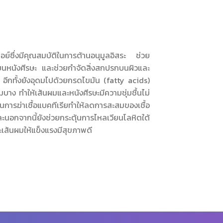
ซึ่งมีคุณสมบัติในการต้านอนุมูลอิสระ ช่วย
บนหนังศีรษะ และช่วยกำจัดสิ่งสกปรกบนผิวและ
 อีกทั้งยังอุดมไปด้วยกรดไขมัน (fatty acids)
าง ทำให้เส้นผมและหนังศีรษะมีความชุ่มชื้นไม่
นการฆ่าเชื้อแบคทีเรียทำให้ลดการสะสมของเชื้อ
นอกจากนี้ยังช่วยกระตุ้นการไหลเวียนโลหิตใต้
ะเส้นผมให้แข็งแรงมีสุขภาพดี