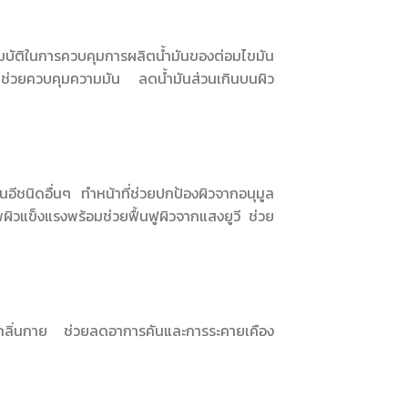
สมบัติในการควบคุมการผลิตน้ำมันของต่อมไขมัน
ช่วยควบคุมความมัน ลดน้ำมันส่วนเกินบนผิว
ามินอีชนิดอื่นๆ ทำหน้าที่ช่วยปกป้องผิวจากอนุมูล
ผิวแข็งแรงพร้อมช่วยฟื้นฟูผิวจากแสงยูวี ช่วย
เกิดกลิ่นกาย ช่วยลดอาการคันและการระคายเคือง