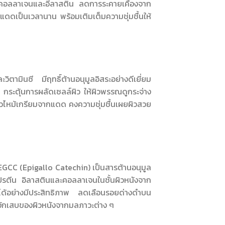
งคอลลาเจนและอีลาสติน ลดการระคายเคืองจาก
ดดเป็นเวลานาน พร้อมเติมเต็มความชุ่มชื้นให้
ตามินซี มีฤทธิ์ต้านอนุมูลอิสระอย่างดีเยี่ยม
ำ กระตุ้นการผลัดเซลล์ผิว ให้ผิวพรรณดูกระจ่าง
ิวไหม้เกรียมจากแดด คงความชุ่มชื้นเผยผิวสวย
 EGCC (Epigallo Catechin) เป็นสารต้านอนุมูล
โปรตีน อิลาสตินและคอลลาเจนในชั้นผิวหนังจาก
อยได้อย่างมีประสิทธิภาพ ลดเลือนรอยด่างดำบน
รอักเสบของผิวหนังจากมลภาวะต่าง ๆ