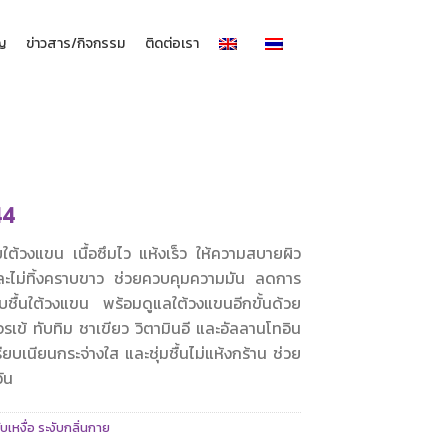
าญ
ข่าวสาร/กิจกรรม
ติดต่อเรา
44
ใต้วงแขน เนื้อซึมไว แห้งเร็ว ให้ความสบายผิว
ละไม่ทิ้งคราบขาว ช่วยควบคุมความมัน ลดการ
ับชื้นใต้วงแขน พร้อมดูแลใต้วงแขนอีกขั้นด้วย
เข้ ทับทิม ชาเขียว วิตามินอี และอัลลานโทอิน
เรียบเนียนกระจ่างใส และชุ่มชื้นไม่แห้งกร้าน ช่วย
ัน
ับเหงื่อ ระงับกลิ่นกาย