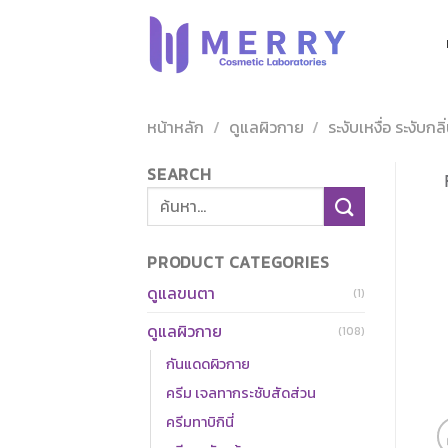
ข้าม
ไป
ยัง
เนื้อหา
หน้าหลัก
/
ดูแลผิวกาย
/
ระงับเหงื่อ ระงับกล
SEARCH
ค้นหา:
PRODUCT CATEGORIES
ดูแลขนตา
(1)
ดูแลผิวกาย
(108)
กันแดดผิวกาย
ครีม เจลทากระชับสัดส่วน
ครีมทาบิกินี่