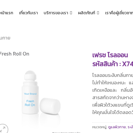
หน้าแรก
เกี่ยวกับเรา
บริการของเรา
ผลิตภัณฑ์
เราคือผู้เชี่ยวช
ิ่นกาย
เฟรช โรลออน
รหัสสินค้า : X7
โรลออนระงับกลิ่นกาย
ไม่ทำให้เหนอะหนะ แ
เกิดเหงือและ กลิ่นอ
สารสกัดจากว่านหางจร
เพื่อผิวใต้วงแขนที่ดู
ให้คุณมั่นใจได้ตลอดว
หมวดหมู่:
ดูแลผิวกาย
,
ระง