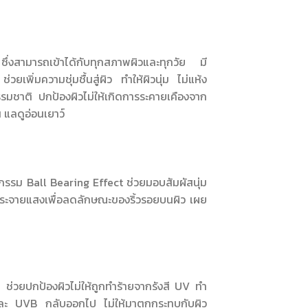
รา ซึ่งสามารถเข้าได้กับทุกสภาพผิวและทุกวัย มี
วยเพิ่มความชุ่มชื้นสู่ผิว ทำให้ผิวนุ่ม ไม่แห้ง
รรมชาติ ปกป้องผิวไม่ให้เกิดการระคายเคืองจาก
 แลดูอ่อนเยาว์
รรม Ball Bearing Effect ช่วยมอบสัมผัสนุ่ม
ยกระจายแสงเพื่อลดลักษณะของริ้วรอยบนผิว เผย
่วยปกป้องผิวไม่ให้ถูกทำร้ายจากรังสี UV ทำ
A และ UVB กลับออกไป ไม่ให้มาตกกระทบกับผิว