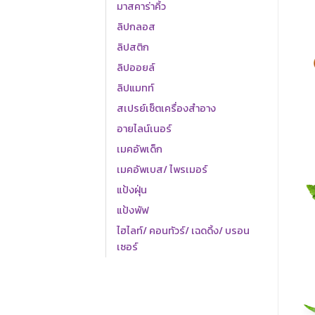
มาสคาร่าคิ้ว
ลิปกลอส
ลิปสติก
ลิปออยล์
ลิปแมทท์
สเปรย์เซ็ตเครื่องสำอาง
อายไลน์เนอร์
เมคอัพเด็ก
เมคอัพเบส/ ไพรเมอร์
แป้งฝุ่น
แป้งพัฟ
ไฮไลท์/ คอนทัวร์/ เฉดดิ้ง/ บรอน
เซอร์