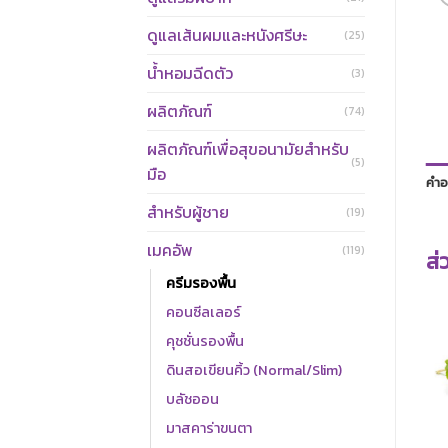
ดูแลเส้นผมและหนังศรีษะ
(25)
น้ำหอมฉีดตัว
(3)
ผลิตภัณฑ์
(74)
ผลิตภัณฑ์เพื่อสุขอนามัยสำหรับ
(5)
มือ
คำอ
สำหรับผู้ชาย
(19)
เมคอัพ
(119)
ส่
ครีมรองพื้น
คอนซีลเลอร์
คุชชั่นรองพื้น
ดินสอเขียนคิ้ว (Normal/Slim)
บลัชออน
มาสคาร่าขนตา