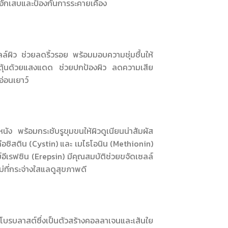
ักเสบและป้องกันการระคายเคือง
์ผิว ช่วยลดริ้วรอย พร้อมมอบความชุ่มชื้นให้
ตุ้นด้วยแสงแดด ช่วยปกป้องผิว ลดความเสีย
อ่อนเยาว์
นัง พร้อมกระชับรูขุมขนให้ผิวดูเนียนน่าสัมผัส
อซิสติน (Cystin) และ เมไธโอนิน (Methionin)
ม์อีเรฟซิน (Erepsin) มีคุณสมบัติช่วยขจัดเซลล์
ม่ที่กระจ่างใสแลดูสุขภาพดี
โบรบลาสต์ซึ่งเป็นตัวสร้างคอลลาเจนและเส้นใย