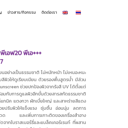
าญ
ข่าวสาร/กิจกรรม
ติดต่อเรา
พีเอฟ20 พีเอ+++
77
นียนอย่างเป็นธรรมชาติ ไม่หนักหน้า ไม่เหนอะหนะ
สีผิวให้ดูเรียบเนียน ด้วยรองพื้นสูตรน้ำ มีส่วน
screen ช่วยปกป้องผิวจากรังสี UV ได้ตั้งแต่
้อมกับการดูแลผิวอีกขั้นด้วยสารสกัดธรรมชาติ
์แกนิค แตงกวา ผักเบี้ยใหญ่ และสาหร่ายสีแดง
วยปรับผิวให้แข็งแรง ชุ่มชื้น อ่อนนุ่ม ลดการ
แดด และเพิ่มการเกาะติดของเครื่องสำอาง
ัดจากใบราสเบอร์รี่และแบล็คเคอร์เรนท์ ที่ผสาน