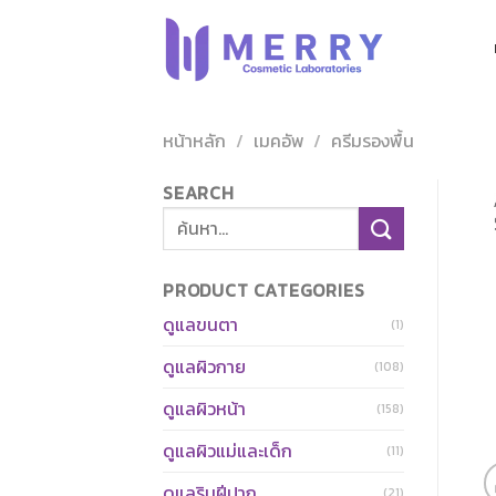
ข้าม
ไป
ยัง
เนื้อหา
หน้าหลัก
/
เมคอัพ
/
ครีมรองพื้น
SEARCH
ค้นหา:
PRODUCT CATEGORIES
ดูแลขนตา
(1)
ดูแลผิวกาย
(108)
ดูแลผิวหน้า
(158)
ดูแลผิวแม่และเด็ก
(11)
ดูแลริมฝีปาก
(21)