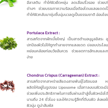
อีลาสติน ทำให้ผิวยืดหยุ่น ลดเลือนริ้วรอย ช่ว
ต่างๆ ช่วยบรรเทาความร้อนเมื่อต้องโดนแสงแดดเป็น
ทำให้ผิวกลับมาชุ่มชื้นนุ่มนวลดูเป็นธรรมชาติ อ่อนโย
Portulaca Extract :
สารสกัดจากผักเบี้ยใหญ่ เป็นสารต้านอนุมูลอิสระ อ
ปกป้องผิวไม่ให้ถูกทำลายจากแสงแดด ปลอบประโลมผิวใ
หย่อนคล้อยก่อนวัยอันควร ช่วยลดการอักเสบและการ
ง่าย
Chondrus Crispus (Carrageenan) Extract :
สารสกัดจากสาหร่ายสีแดงสายพันธุ์ไอริชมอส หน้าท
ผลิตให้อยู่ในรูปของ Liposome เมื่อทาลงบนผิวจะมี
ช่วยเพิ่มประสิทธิภาพในการซึมผ่านเข้าสู่ชั้นผิวหนั
นานถึง 24 ชั่วโมง และให้ความรู้สึกที่ดีบนผิว ส่งผลให
ผิวนุ่ม ดูน่าสัมผัส