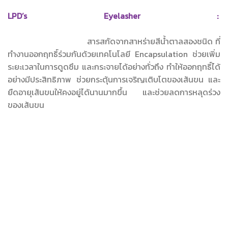
LPD’s Eyelasher :
สารสกัดจากสาหร่ายสีน้ำตาลสองชนิด ที่
ทำงานออกฤทธิ์ร่วมกันด้วยเทคโนโลยี Encapsulation ช่วยเพิ่ม
ระยะเวลาในการดูดซึม และกระจายได้อย่างทั่วถึง ทำให้ออกฤทธิ์ได้
อย่างมีประสิทธิภาพ ช่วยกระตุ้นการเจริญเติบโตของเส้นขน และ
ยืดอายุเส้นขนให้คงอยู่ได้นานมากขึ้น และช่วยลดการหลุดร่วง
ของเส้นขน