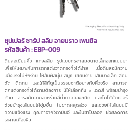
ซุปเปอร์ ชาร์ป สลิม อายบราว เพนซิล
รหัสสินค้า : EBP-009
ดินสอเขียนคิ้ว แท่งสลิม รูปแบบทรงกลมขนาดเล็กออกแบบมา
เพื่อให้เหมาะกับการตกแต่งวาดทรงคิ้วได้ง่าย เนื้อดินสอมีความ
แข็งแรงไม่หักง่าย ให้สัมผัสนุ่ม สมูธ เขียนง่าย เส้นบางเล็ก สีคม
ชัด ติดทน และให้สีที่ดูเป็นธรรมชาติอย่างกับคิ้วจริง สามารถ
ตกแต่งทรงคิ้วได้ตามต้องการ มีให้เลือกถึง 5 เฉดสี พร้อมบำรุง
ด้วย สารสกัดจากสาหร่ายสีน้ำตาลสองชนิด และโกโก้บัตเตอร์
ช่วยบำรุงเส้นขนให้ชุ่มชื้น ไม่ขาดหลุดล่วง และช่วยให้เส้นขนมี
ความแข็งแรง คุณค่าจากวิตามินอี และไบซาโบลอล ช่วยลดการ
ระคายเคืองผิว