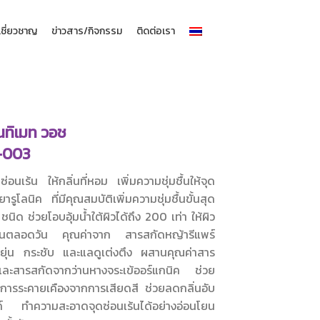
้เชี่ยวชาญ
ข่าวสาร/กิจกรรม
ติดต่อเรา
นทิเมท วอช
W-003
อนเร้น ให้กลิ่นที่หอม เพิ่มความชุ่มชื้นให้จุด
รูโลนิค ที่มีคุณสมบัติเพิ่มความชุ่มชื้นขั้นสุด
ิด ช่วยโอบอุ้มน้ำใต้ผิวได้ถึง 200 เท่า ให้ผิว
นานตลอดวัน คุณค่าจาก สารสกัดหญ้ารีแพร์
ดหยุ่น กระชับ และแลดูเต่งตึง ผสานคุณค่าสาร
ะสารสกัดจากว่านหางจระเข้ออร์แกนิค ช่วย
ารระคายเคืองจากการเสียดสี ช่วยลดกลิ่นอับ
งค์ ทำความสะอาดจุดซ่อนเร้นได้อย่างอ่อนโยน