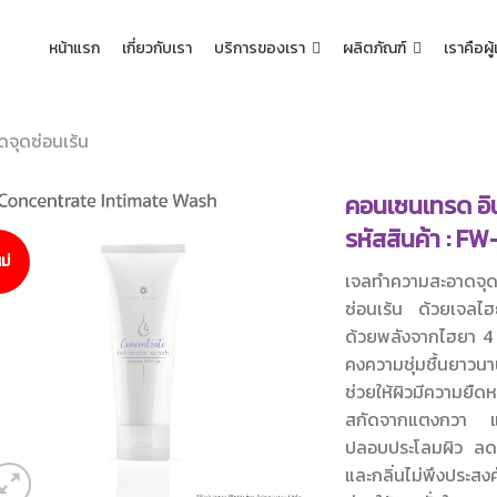
หน้าแรก
เกี่ยวกับเรา
บริการของเรา
ผลิตภัณฑ์
เราคือผู
จุดซ่อนเร้น
คอนเซนเทรด อิ
รหัสสินค้า : F
ม่
เจลทำความสะอาดจุดซ่
ซ่อนเร้น ด้วยเจลไฮยา
ด้วยพลังจากไฮยา 4 ชน
คงความชุ่มชื้นยาว
ช่วยให้ผิวมีความยื
สกัดจากแตงกวา แล
ปลอบประโลมผิว ลดก
และกลิ่นไม่พึงประส