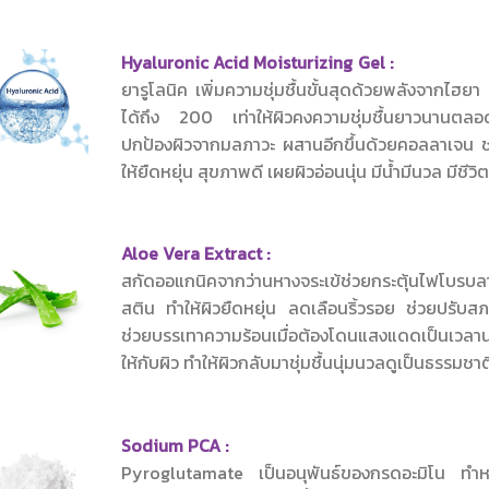
Hyaluronic Acid Moi
ยารูโลนิค เพิ่มความชุ่มชื้นขั้นสุดด้วยพลังจากไฮยา
ได้ถึง 200 เท่าให้ผิวคงความชุ่มชื้นยาวนานตลอ
ปกป้องผิวจากมลภาวะ ผสานอีกขึ้นด้วยคอลลาเจน ช
ให้ยืดหยุ่น สุขภาพดี เผยผิวอ่อนนุ่น มีน้ำมีนวล ม
Aloe Vera 
สกัดออแกนิคจากว่านหางจระเข้ช่วยกระตุ้นไฟโบรบลา
สติน ทำให้ผิวยืดหยุ่น ลดเลือนริ้วรอย ช่วยปรั
ช่วยบรรเทาความร้อนเมื่อต้องโดนแสงแดดเป็นเวลาน
ให้กับผิว ทำให้ผิวกลับมาชุ่มชื้นนุ่มนวลดูเป็นธรรมชา
Sodium 
Pyroglutamate เป็นอนุพันธ์ของกรดอะมิโน ทำหน้า