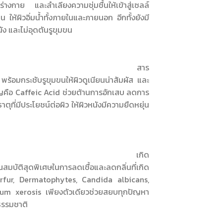
างกาย และลำเลียงความชุ่มชื้นให้เข้าสู่เซลล์
าน ให้ผิวอิ่มน้ำทั้งภายในและภายนอก อีกทั้งยังมี
ัง และไม่อุดตันรูขุมขน
Extract :
สาร
พร้อมกระชับรูขุมขนให้ผิวดูเนียนน่าสัมผัส และ
ญคือ Caffeic Acid ช่วยต้านการอักเสบ ลดการ
ตุที่มีประโยชน์ต่อผิว ให้ผิวหนังมีความยืดหยุ่น
uroyl Lactylate :
เกิด
มบัติสุดพิเศษในการลดเชื้อและลดกลิ่นที่เกิด
urfur, Dermatophytes, Candida albicans,
m xerosis เพียงตัวเดียวช่วยสยบทุกปัญหา
ธรรมชาติ