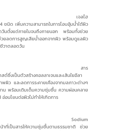
sturizing Gel :
เจลไฮ
 4 ชนิด เพิ่มความสามารถในการโอบอุ้มน้ำใต้ผิว
ดวันตั้งแต่ภายในจนถึงภายนอก พร้อมทั้งช่วย
่วยลดการสูญเสียน้ำออกจากผิว พร้อมดูแลผิว
ีชีวิตชีวาตลอดวัน
Extract :
สาร
สต์ซึ่งเป็นตัวสร้างคอลลาเจนและเส้นใยอีลา
บสภาพผิว และลดการระคายเคืองจากมลภาวะต่างๆ
าน พร้อมเติมเต็มความชุ่มชื้น ความผ่อนคลาย
ติ อ่อนโยนต่อผิวไม่ทำให้เกิดการ
PCA :
Sodium
ที่เป็นสารให้ความชุ่มชื้นตามธรรมชาติ ช่วย