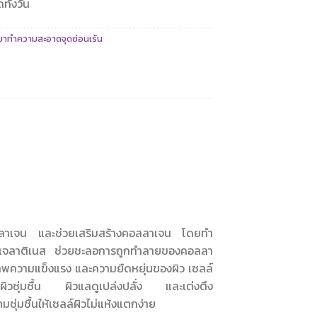
ทั้งวัน
ำยาทำความสะอาดจุดซ่อนเร้น
อลลาเจน และช่วยเสริมสร้างคอลลาเจน โดยทำ
และเจลาติเนส ช่วยชะลอการถูกทำลายของคอลลา
ภาพความแข็งแรง และความยืดหยุ่นของผิว เซลล์
งให้ผิวชุ่มชื้น ผิวแลดูเปล่งปลั่ง และเต่งตึง
ามชุ่มชื้นให้เซลล์ผิวไม่แห้งแตกง่าย