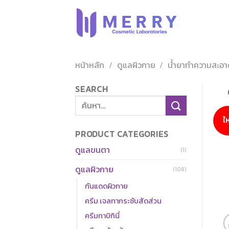
ข้าม
ไป
ยัง
เนื้อหา
หน้าหลัก
/
ดูแลผิวกาย
/
น้ำยาทำความสะอาด
SEARCH
ค้นหา:
ให
PRODUCT CATEGORIES
ดูแลขนตา
(1)
ดูแลผิวกาย
(108)
กันแดดผิวกาย
ครีม เจลทากระชับสัดส่วน
ครีมทาบิกินี่