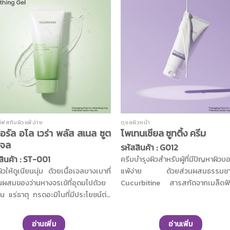
ทีฟสกินผิวแพ้ง่าย
ดูแลผิวหน้า
อรัล อโล เวร่า พลัส สเนล ซูต
โพเทนเชียล ซูทติ้ง ครีม
 เจล
รหัสสินค้า : G012
สินค้า : ST-001
ครีมบำรุงผิวสำหรับผู้ที่มีปัญหาผิว
ิวให้ดูเนียนนุ่ม ด้วยเนื้อเจลบางเบาที่
แพ้ง่าย ด้วยส่วนผสมธรรมชา
วนผสมของว่านหางจรเข้ที่อุดมไปด้วย
Cucurbitine สารสกัดจากเมล็ดฟ
ิน แร่ธาตุ กรดอะมิโนที่มีประโยชน์ต่อ
ช่วยฟื้นฟูสภาพผิวที่อ่อนแอให้กลับมา
 ผสานกับสารสกัดจากแตงกวา และ
แรง ไม่แพ้ง่าย เพิ่มอานุภาพการบำ
อกหอยทากช่วยปลอบประโลมผิว ลด
ด้วย Portulaca Extract อีกขั้นช่
อ่านเพิ่ม
อ่านเพิ่ม
ำจากสิวให้ดูจางลง และลดการบวม