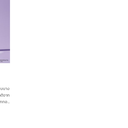
บอบบาง
ติจาก
ักทอง
ดูแข็ง
รุงผิว
วยปลอบ