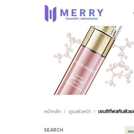
ข้าม
ไป
ยัง
เนื้อหา
หน้าหลัก
/
ดูแลผิวหน้า
/
เซนซิทีฟสกินผิวแพ
SEARCH