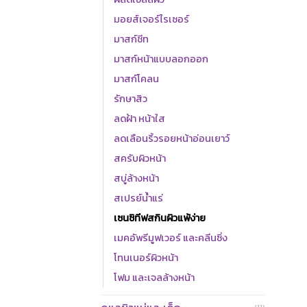
แดงข
มอยส์เจอร์ไรเซอร์
ด้วยไ
มาสก์ชีท
นวลไ
มาสก์หน้าแบบลอกออก
มาสก์โคลน
รักษาสิว
ลดฝ้า หน้าใส
ลดเลือนริ้วรอยหน้าอ่อนเยาว์
สครับผิวหน้า
สบู่ล้างหน้า
สเปรย์น้ำแร่
เซนซิทีฟสกินผิวแพ้ง่าย
เมคอัพรีมูฟเวอร์ และคลีนซิ่ง
โทนเนอร์ผิวหน้า
โฟม และเจลล้างหน้า