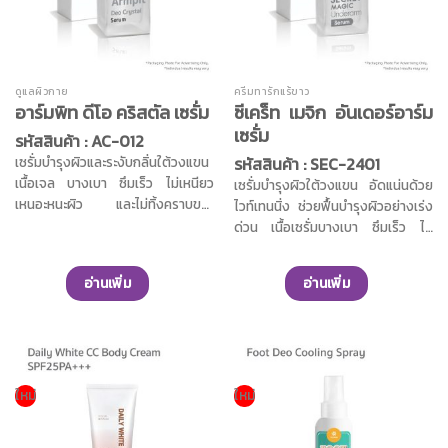
ดูแลผิวกาย
ครีมทารักแร้ขาว
ซีเคร็ท เมจิก อันเดอร์อาร์ม
อาร์มพิท ดีโอ คริสตัล เซรั่ม
เซรั่ม
รหัสสินค้า : AC-012
รหัสสินค้า : SEC-2401
เซรั่มบำรุงผิวและระงับกลิ่นใต้วงแขน
เนื้อเจล บางเบา ซึมเร็ว ไม่เหนียว
เซรั่มบำรุงผิวใต้วงแขน อัดแน่นด้วย
เหนอะหนะผิว และไม่ทิ้งคราบขาว
ไวท์เทนนิ่ง ช่วยฟื้นบำรุงผิวอย่างเร่ง
ปราศจากแอลกอฮอล์, พาราเบน, และ
ด่วน เนื้อเซรั่มบางเบา ซึมเร็ว ไม่
น้ำหอม ช่วยลดเหงือ และระงับกลิ่นใต้
เหนียวเหนอะหนะ ให้ความสบายผิว
วงแขนได้ยาวนาน ช่วยให้คุณมั่นใจ
ปราศจากแอลกอฮอล์,พาราเบน,และ
อ่านเพิ่ม
อ่านเพิ่ม
ตลอด 24 ชั่วโมง คุณค่าจากวิตามินบี
อะลูมิเนียมคลอโรไฮเดรต อุดมไปด้วย
3 ผสานสารสกัดจากหญ้าหางม้า
คุณค่าสารสกัดจากมะนาว และวิตามิ
ช่วยฟื้นบำรุงผิวใต้วงแขนให้กระจ่าง
นบี3 ผสานด้วยสารสกัดจากมะละกอ
ใส ลดจุดด่างดำ และลดเลือนผิว
ช่วยฟื้นฟูผิวหมองคล้ำใต้วงแขนให้
หมองคล้ำ เพื่อผิวใต้วงแขนที่กระจ่าง
กระจ่างใสอย่างเป็นธรรมชาติ ช่วยให้
ใสอย่างสม่ำเสมอ สารสกัดจาก
รูขุมขนกระชับ ผิวแลดูเรียบเนียนน่า
ใหม่
ใหม่
มันเทศป่า ช่วยบำรุงผิวให้นุ่มชุ่มชื้นน่า
สัมผัส พร้อมปรับสีผิวให้ดูสม่ำเสมอ
สัมผัส คุณค่าสารสกัดจาก Sebaryl
ยิ่งขึ้น ผสานคุณค่าจากสารสกัด