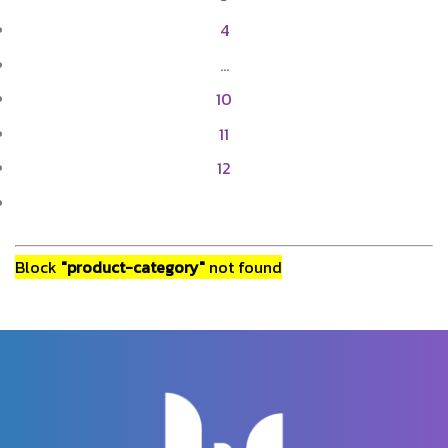
อย่างอ่อนโยน เพื่อผิวบอบบาง แพ้
4
ง่าย ไม่ระคายเคือง ด้วยpH Balance
ให้จุดซ่อนเร้นมีสุขภาพที่ดี คงความ
…
สมดุล ชุ่มชื้นไม่แห้งตึง
10
11
12
Block
"product-category"
not found