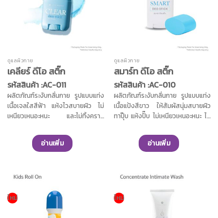
สารสำคัญ ได้แก่ Citrofresh เป็น
ช่วยปรับผิวให้ออร่าในทันที ด้วย
สารสกัดจากธรรมชาติจากแกน และ
คุณค่าสารสกัดจากรังนก อุดมไป
ผลของส้ม ช่วยยับยั้งเชื้อรา และ
ด้วยกรดอะมิโนหลายชนิด ช่วยชะลอ
แบคทีเรีย สารสกัดจากต้นวิซฮาเซล
ความเสื่อมสภาพของเซลล์ผิว ชะลอ
และเมนทอล ช่วยลดการเกิดกลิ่นอับ
การเกิดริ้วรอย ช่วยให้ผิวเรียบเนียน
ชื้น ผสานคุณค่าจาก AHA Fruit ,อา
ผสานคุณค่าด้วยสารสกัดมัลเบอร์รี่
ดูแลผิวกาย
ดูแลผิวกาย
บูติน ,กลูตาไธโอน ,วิตามินซี ,สาร
และสารสกัดจากผลมะนาว ช่วยลด
เคลียร์ ดีโอ สติ๊ก
สมาร์ท ดีโอ สติ๊ก
สกัดแตงกวา และสารสกัดมะละกอ
การสร้างเม็ดสีเมลานิน ลดเลือนจุด
ช่วยบำรุงให้ผิวนุ่มชุ่มชื้นอย่าง
รหัสสินค้า :AC-011
รหัสสินค้า :AC-010
ด่างดำและผิวหมองคล้ำ ช่วยให้ผิว
ยาวนาน และไม่ทำให้เกิดการระคาย
กระจ่างใสขึ้นอย่างเป็นธรรมชาติ ผิว
ผลิตภัณฑ์ระงับกลิ่นกาย รูปแบบแท่ง
ผลิตภัณฑ์ระงับกลิ่นกาย รูปแบบแท่ง
เคืองผิว
แลดูเรียบเนียนอย่างสม่ำเสมอ คุณค่า
เนื้อเจลใสสีฟ้า แห้งไวสบายผิว ไม่
เนื้อแป้งสีขาว ให้สัมผัสนุ่มสบายผิว
จากสารสกัดจากดอกไม้ 12 ชนิด และ
เหนียวเหนอะหนะ และไม่ทิ้งคราบ
ทาปุ๊บ แห้งปั๊บ ไม่เหนียวเหนอะหนะ ไม่
สารสกัดจากผักเบี้ยใหญ่ ช่วยเติม
ปราศจากส่วนผสมของอลูมิเนียม
ทิ้งคราบบนเสื้อผ้า โดยเฉพาะผ้าขาว
ความชุ่มชื้นให้ผิว ฟื้นฟูสภาพผิวให้
คลอโรไฮเดรต แอลกอฮอล์ และพารา
ไม่ทำให้เกิดสีเหลืองติดเสื้อสีขาว ไม่
อ่านเพิ่ม
อ่านเพิ่ม
เนียนนุ่ม ชุ่มชื้น ลดเลือนริ้วรอย และ
เบน ไม่ทำให้รักแร้ดำ และไม่ระคาย
ทำให้อุดตันรูขุมขน และไม่ทำให้รักแร้
ช่วยลดการระคายเคือง เผยผิว
เคืองผิว Anti-Oxidant และ Anti-
ดำ มีกลิ่นที่หอมสดชื่นและติดทน
เปล่งปลั่งมีออร่าน่าสัมผัส
Miocrobial ที่ได้จากธรรมธาติมี
ยาวนานตลอดทั้งวัน สามารถคุมเหงื่อ
คุณสมบัติช่วยลดแบคทีเรีย และช่วย
และกลิ่นกายในระหว่างวันได้อย่างอยู่
กำจัดแบคทีเรียที่เป็นสาเหตุของกลิ่น
หมัด ช่วยลดเหงือ ลดกลิ่น และระงับ
อับ และกลิ่นไม่พึงประสงค์ ช่วยให้วง
กลิ่นใต้วงแขน ได้ยาวนาน ช่วยให้คุณ
ใหม่
ใหม่
แขนไร้กลิ่นและช่วยระงับกลิ่นกาย
มั่นใจตลอด 24 ชั่วโมง ด้วยคุณค่า
ตลอดทั้งวัน ให้คุณมั่นใจตลอด 24
สารสกัดจากมะละกอช่วยลดการ