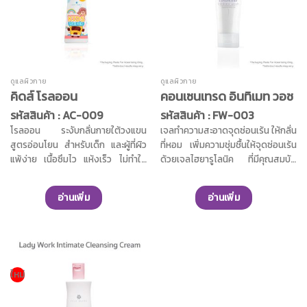
ชั่วโมง คุณค่าจากสารสกัดแตงช่วย
สะสมของแบคทรีเรีย และช่วยลด
กระชับรูขุมขน ช่วยให้ผิดูเนียนน่า
เลือนความหมองคล้ำ ผสานคุณค่า
สัมผัส ช่วยปกป้องและฟื้นบำรุงผิวใต้
จากวิตามินบี3 ช่วยให้ผิวใต้วงแขน
วงแขนให้แลดูขาวกระจ่างใส คุณค่า
เรียบเนียน และกระจ่างใส คุณค่าจาก
จากสารสกัดธรรมชาติจากการหมัก
น้ำมันอาร์แกนออร์แกนิค สารสกัด
ดูแลผิวกาย
ดูแลผิวกาย
ใบไผ่ด้วยจุลินทรีย์ ช่วยลดเลือนริ้ว
จากว่านหางจระเข้ และโกโก้บัตเตอร์
คิดส์ โรลออน
คอนเซนเทรด อินทิเมท วอช
รอย ช่วยปรับสภาพผิวให้กระจ่างใส
ช่วยฟื้นฟูผิวที่แห้งกร้านให้กลับมานุ่ม
รหัสสินค้า : AC-009
รหัสสินค้า : FW-003
เผยผิวเนียนนุ่มน่าสัมผัส ช่วยให้รู้สึก
ชุ่มชื้น และเรียบเนียนมากยิ่งขึ้น
มั่นใจในวงแขนมากขึ้น
โรลออน ระงับกลิ่นกายใต้วงแขน
เจลทำความสะอาดจุดซ่อนเร้น ให้กลิ่น
สูตรอ่อนโยน สำหรับเด็ก และผู้ที่ผิว
ที่หอม เพิ่มความชุ่มชื้นให้จุดซ่อนเร้น
แพ้ง่าย เนื้อซึมไว แห้งเร็ว ไม่ทำให้
ด้วยเจลไฮยารูโลนิค ที่มีคุณสมบัติ
เหนอะหนะ ให้ความสบายผิว และไม่ทิ้ง
เพิ่มความชุ่มชื้นขั้นสุด ด้วยพลังจาก
คราบขาว ช่วยลดการเกิดเหงื่อ และ
ไฮยา 4 ชนิด ช่วยโอบอุ้มน้ำใต้ผิวได้
อ่านเพิ่ม
อ่านเพิ่ม
กลิ่นอับชื้นใต้วงแขนได้อย่างยาวนาน
ถึง 200 เท่า ให้ผิวคงความชุ่มชื้น
ปราศจากแอลกอฮอล์,พาราเบน,ซิลิ
ยาวนานตลอดวัน คุณค่าจาก สาร
โคน,อะลูมิเนียมคลอโรไฮเดรต และสี
สกัดหญ้ารีแพร์ ช่วยให้ผิวมีความ
สังเคราะห์ อุดมไปด้วยคุณค่าจากสาร
ยืดหยุ่น กระชับ และแลดูเต่งตึง ผสาน
สกัด 9 ชนิด ได้แก่ สารสกัดออแกนิค
คุณค่าสารสกัดจากแตงกวา และสาร
จากโกจิเบอร์รี่,สารสกัดจากว่านหาง
สกัดจากว่านหางจระเข้ออร์แกนิค
ใหม่
จระเข้,สารสกัดจากแตงกวา,สาร
ช่วยปลอบประโลมผิว ลดการระคาย
สกัดจากดอกบัวหิมะ,สารสกัดจากรา
เคืองจากการเสียดสี ช่วยลดกลิ่นอับ