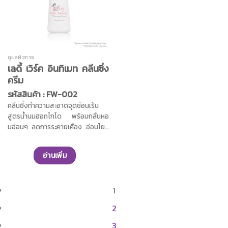
กมัลเบอรรี่,สารสกัดเมลอน,สารสกัด
และกลิ่นไม่พึงประสงค์ ทำความ
จากผักเบี้ยใหญ่,อัลลานโทอิน และไบ
สะอาดจุดซ่อนเร้นได้อย่างอ่อนโยน
ซาโบลอล ช่วยลดการระคายเคืองผิว
ช่วยให้คุณมั่นใจตลอดทั้งวัน
ฟื้นฟูผิวให้กลับมาสุขภาพดี เพื่อผิว
ใต้วงแขนที่กระจ่างใส และชุ่มชื้นไม่
ดูแลผิวกาย
แห้งกร้าน ช่วยให้มั่นใจได้ตลอดวัน
เลดี้ เวิร์ค อินทิเมท คลีนซิ่ง
ครีม
รหัสสินค้า : FW-002
คลีนซิ่งทำความสะอาดจุดซ่อนเร้น
สูตรน้ำนมฮอกไกโด พร้อมกลิ่นหอ
มอ่อนๆ ลดการระคายเคือง อ่อนโยน
ต่อผิว และปรับสมดุลความเป็นกรด
ด่างได้อย่างเหมาะสม ด้วยคุณค่าจาก
อ่านเพิ่ม
สารสกัดดอกบัวหิมะ สารสกัดออแก
นิคจากว่านหางจระเข้ สารสกัดจาก
มันเทศป่า และสารสกัดจากข้าวสาลีเอ
1
สคอร์น ดูแลจุดซ่อนเร้นให้คุณสัมผัส
ผิวที่ชุ่มชื้น สะอาด ช่วยลดกลิ่นอับ
2
และกลิ่นไม่พึงประสงค์ เติมความชุ่ม
ชื่นให้ผิว ทำความสะอาดจุดซ่อนเร้น
3