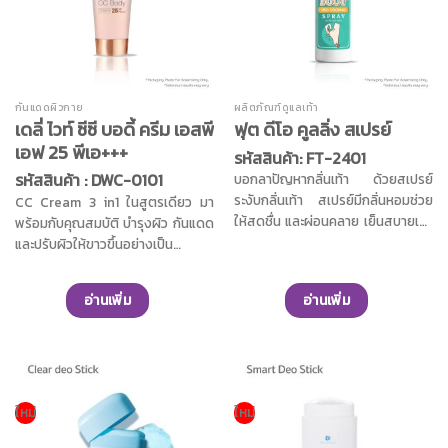
และสารสกัดจากต้นวิชฮาเซล ช่วย
ต้นสนมังกร ทำหน้าที่เป็นเป็น Anti-
ควบคุมความมันบนผิวหนัง และช่วยให้
microbial ช่วยยับยั้งเชื้อแบคทีเรีย
รูขุมขนกระชับเรียบเนียน อย่างเห็นได้
และระงับกลิ่นใต้วงแขน คุณค่าจาก
ชัด ช่วยให้คุณมั่นใจมากยิ่งขึ้น
สารสกัดว่านหางจระเข้ออร์แกนิค และ
อาลันโทอิน ช่วยปลอบประโลมผิว
กันแดดผิวกาย
ผลิตภัณฑ์ดูแลเท้า
อย่างอ่อนโยน ช่วยบำรุงผิวให้เนียน
เดลี่ ไวท์ ซีซี บอดี้ ครีม เอสพี
ฟุต ดีโอ คูลลิ่ง สเปรย์
นุ่ม ชุ่มชื้น อย่างเห็นได้ชัดเมื่อใช้เป็น
เอฟ 25 พีเอ+++
รหัสสินค้า: FT-2401
ประจำอย่างต่อเนื่อง
รหัสสินค้า : DWC-0101
บอกลาปัญหากลิ่นเท้า ด้วยสเปรย์
ระงับกลิ่นเท้า สเปรย์มีกลิ่นหอมช่วย
CC Cream 3 in1 ในสูตรเดียว มา
ให้สดชื่น และผ่อนคลาย เย็นสบายเท้า
พร้อมกับคุณสมบัติ บำรุงผิว กันแดด
ใช้ง่าย พกพาสะดวก เพียงฉีดให้ทั่ว
และปรับผิวให้ขาวขึ้นอย่างเป็น
บริเวณเท้า ไม่เหนียวเหนอะหนะ ไม่ทิ้ง
ธรรมชาติ 1-3 ระดับ ช่วยเบลอผิวให้
คราบในรองเท้า มีส่วนผสมของสาร
เรียบเนียนสม่ำเสมอ และเบลอรูขุมขน
อ่านเพิ่ม
อ่านเพิ่ม
ระงับกลิ่น Aluminium
ได้เนียนสนิท เนื้อครีมบางเบา เกลี่ย
Chlorohydrate ช่วยลดความอับชื้น
ง่าย ซึมไว และไม่เหนียวเหนอะหนะผิว
ซึ่งเป็นบ่อเกิดของกลิ่นเหม็น ช่วย
มาพร้อมคุณสมบัติ ไม่ติดขน ไม่ติด
ระงับการเจริญเติบโตของแบคทีเรีย
เบาะ ไม่ติดเสื้อผ้า ไม่กองบนผิว ไม่
ทำให้เท้าสะอาดปราศจากเชื้อโรค
เป็นแป้ง ไม่เป็นคราบ ไม่ขาววอก ไม่
สามารถออกฤทธิ์ได้นานถึง 24
เยิ้มระหว่างวัน และกันน้ำ ปกป้องผิว
ใหม่
ใหม่
ชั่วโมง และยังอัดแน่นด้วยคุณค่าจาก
จากแสงแดดด้วย SPF25 PA+++